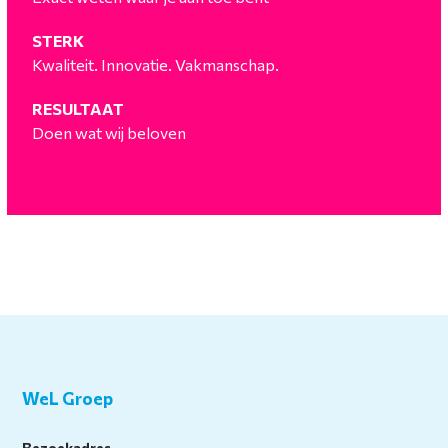
STERK
Kwaliteit. Innovatie. Vakmanschap.
RESULTAAT
Doen wat wij beloven
WeL Groep
Bezoekadres