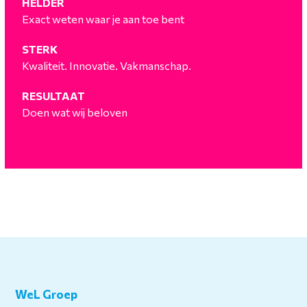
HELDER
Exact weten waar je aan toe bent
STERK
Kwaliteit. Innovatie. Vakmanschap.
RESULTAAT
Doen wat wij beloven
WeL Groep