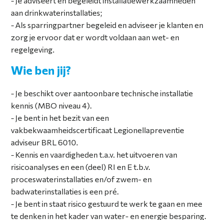
Je adviseert en begeleidt installatiewerkzaamheden
aan drinkwaterinstallaties;
Als sparringpartner begeleid en adviseer je klanten en
zorg je ervoor dat er wordt voldaan aan wet- en
regelgeving.
Wie ben jij?
Je beschikt over aantoonbare technische installatie
kennis (MBO niveau 4).
Je bent in het bezit van een
vakbekwaamheidscertificaat Legionellapreventie
adviseur BRL 6010.
Kennis en vaardigheden t.a.v. het uitvoeren van
risicoanalyses en een (deel) RI en E t.b.v.
proceswaterinstallaties en/of zwem- en
badwaterinstallaties is een pré.
Je bent in staat risico gestuurd te werk te gaan en mee
te denken in het kader van water- en energie besparing.