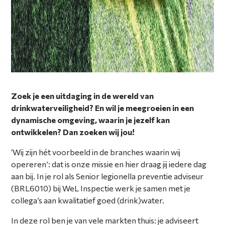
Zoek je een uitdaging in de wereld van
drinkwaterveiligheid? En wil je meegroeien in een
dynamische omgeving, waarin je jezelf kan
ontwikkelen? Dan zoeken wij jou!
‘Wij zijn hét voorbeeld in de branches waarin wij
opereren’: dat is onze missie en hier draag jij iedere dag
aan bij. In je rol als Senior legionella preventie adviseur
(BRL6010) bij WeL Inspectie werk je samen met je
collega’s aan kwalitatief goed (drink)water.
In deze rol ben je van vele markten thuis: je adviseert