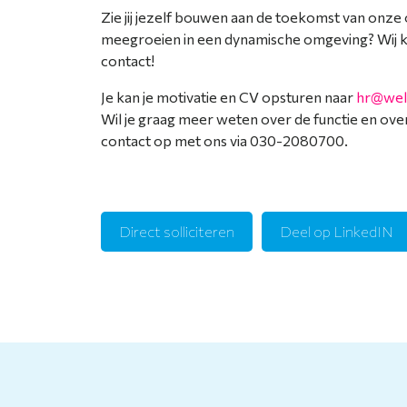
Zie jij jezelf bouwen aan de toekomst van onze o
meegroeien in een dynamische omgeving? Wij k
contact!
Je kan je motivatie en CV opsturen naar
hr@wel
Wil je graag meer weten over de functie en ov
contact op met ons via 030-2080700.
Direct solliciteren
Deel op LinkedIN