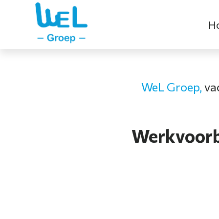
H
WeL Groep,
va
Werkvoorbe