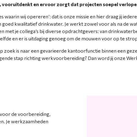
, vooruitdenkt en ervoor zorgt dat projecten soepel verlopen
es waarin wij opereren’: dat is onze missie en hier draag jij iede
an goed kwalitatief drinkwater. Je werkt zowel voor als na de 
n met je collega’s bij diverse opdrachtgevers: van drinkwater
zelfde en er is uitdaging genoeg om de mouwen voor op te stro
 zoek is naar een gevarieerde kantoorfunctie binnen een gezel
lgende stap richting werkvoorbereiding? Dan word jij onze Wer
 voor de voorbereiding,
ten. Je werkzaamheden