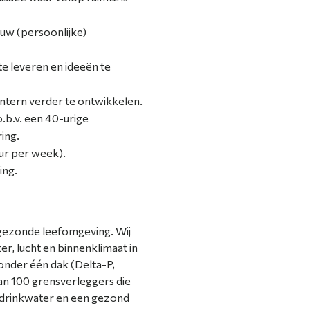
ouw (persoonlijke)
 te leveren en ideeën te
intern verder te ontwikkelen.
o.b.v. een 40-urige
ing.
uur per week).
ing.
 gezonde leefomgeving. Wij
r, lucht en binnenklimaat in
 onder één dak (Delta-P,
van 100 grensverleggers die
ig drinkwater en een gezond