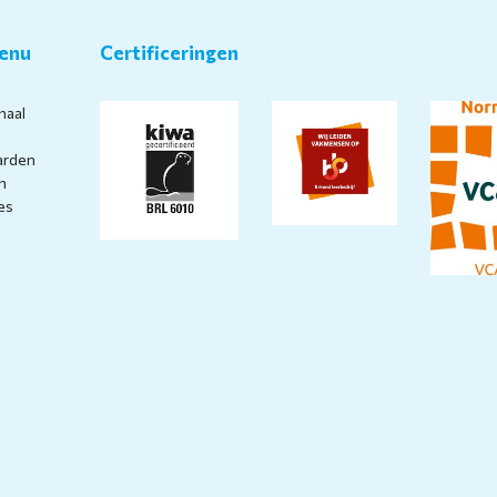
enu
Certificeringen
haal
arden
n
es