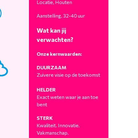
Locatie, Houten
Aanstelling, 32-40 uur
Wat kan jij
verwachten?
Onze kernwaarden:
DUURZAAM
Zuivere visie op de toekomst
HELDER
Exact weten waar je aan toe
bent
STERK
Kwaliteit. Innovatie.
Vakmanschap.