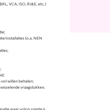
BRL, VCA, ISO, RI&E, etc.)
tie;
erinstallaties (o.a. NEN
ties;
;
id;
-vol willen behalen;
 wisselende vraagstukken.
isatie waar volop ruimte is